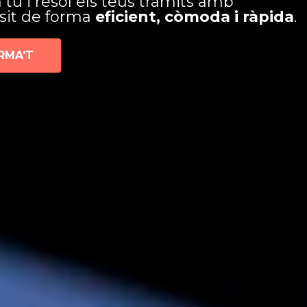
tu i resol els teus tràmits amb
nsit de forma
eficient, còmoda i ràpida
.
RMA'T