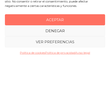
sitio. No consentir o retirar el consentimiento, puede afectar
negativamente a ciertas características y funciones.
ACEPTAR
DENEGAR
VER PREFERENCIAS
Política de cookies
Política de privacidad
Aviso legal
Cancelaciones de leasing de Náutica
Tu mejor elección para la gestión de tu embarcación
El leasing, o arrendamiento financiero, es una
fórmula de financiación muy utilizada en las
empresas. En un leasing, la propiedad del activo la