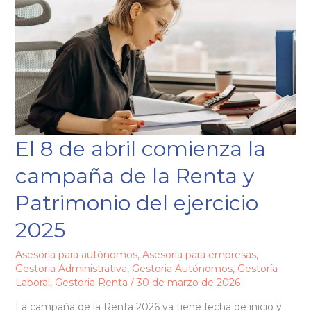
de
abril
comienza
la
campaña
de
la
Renta
y
El 8 de abril comienza la
Patrimonio
del
campaña de la Renta y
ejercicio
2025
Patrimonio del ejercicio
2025
Asesoría para autónomos
,
Asesoría para empresas
,
Gestoria Administrativa
,
Gestoria Autónomos
,
Gestoría
Laboral
,
Gestoria Renta
/
30 de marzo de 2026
La campaña de la Renta 2026 ya tiene fecha de inicio y