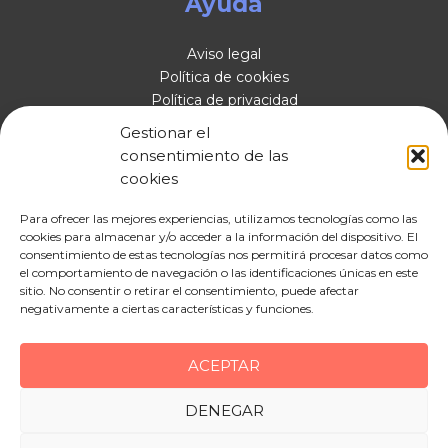
Ayuda
Aviso legal
Política de cookies
Política de privacidad
Accesibilidad
Gestionar el
Mapa del sitio
consentimiento de las
cookies
Contacto
Para ofrecer las mejores experiencias, utilizamos tecnologías como las
Carrer de Jaume Ibran, 20, local 2, 08301 Mataró,
cookies para almacenar y/o acceder a la información del dispositivo. El
consentimiento de estas tecnologías nos permitirá procesar datos como
Barcelona
el comportamiento de navegación o las identificaciones únicas en este
info@gestoriamaresme.com
sitio. No consentir o retirar el consentimiento, puede afectar
931 73 33 01
negativamente a ciertas características y funciones.
ACEPTAR
Copyright © 2026 Gestoria GAM | Diseñado por
D&D
DENEGAR
Serveis